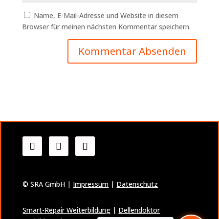
Name, E-Mail-Adresse und Website in diesem
Browser für meinen nächsten Kommentar speichern.
A
l
t
e
r
n
a
t
i
v
e
© SRA GmbH |
Impressum
|
Datenschutz
:
Smart-Repair Weiterbildung
|
Dellendoktor