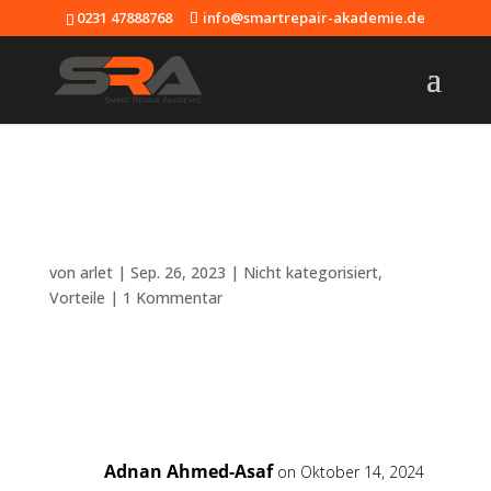
0231 47888768
info@smartrepair-akademie.de
Vorteile Smart
Repair Schulung in
Dortmund
von
arlet
|
Sep. 26, 2023
|
Nicht kategorisiert
,
Vorteile
|
1 Kommentar
1 Kommentar
Adnan Ahmed-Asaf
on Oktober 14, 2024