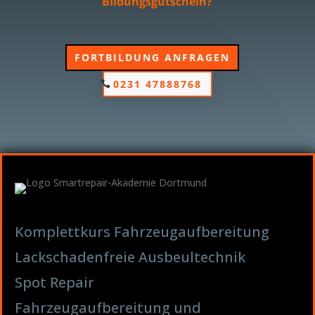
Bildungsgutschein?
FORTBILDUNG ANFRAGEN
0231 47888768
Komplettkurs Fahrzeugaufbereitung
Lackschadenfreie Ausbeultechnik
Spot Repair
Fahrzeugaufbereitung und