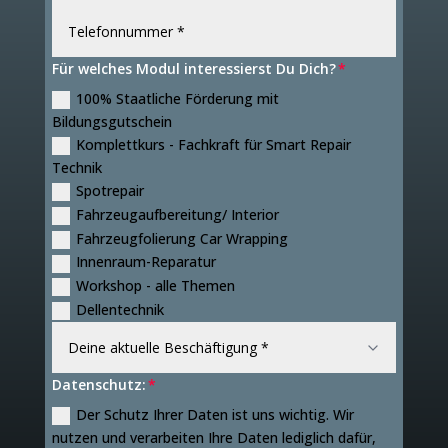
Für welches Modul interessierst Du Dich?
100% Staatliche Förderung mit
Bildungsgutschein
Komplettkurs - Fachkraft für Smart Repair
Technik
Spotrepair
Fahrzeugaufbereitung/ Interior
Fahrzeugfolierung Car Wrapping
Innenraum-Reparatur
Workshop - alle Themen
Dellentechnik
Datenschutz:
Der Schutz Ihrer Daten ist uns wichtig. Wir
nutzen und verarbeiten Ihre Daten lediglich dafür,