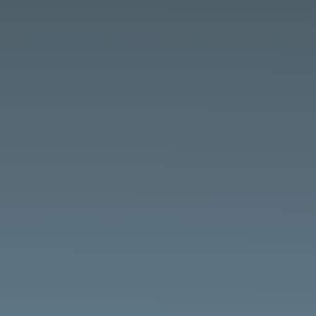
wahrheitsgemäß und seriös
Maßnahmen
Transparenz
Zielsetzung,
Teilnahmevoraussetzungen,
Teilnahmebedingungen, Dauer, Ort, Preis,
Zahl der Unterrichtsstunden, eingesetzte
Methoden, Geschäftsbedingungen
Bildungsangebote
Dritten Buch
Sozialgesetzbuch (SGB III)
Lage und die Entwicklung des
Arbeitsmarktes
aktuellen Ausbildungs- und Arbeitsmarkt
Teilnehmer
Teilnehmerinnen
Eingliederung
regulären Arbeitsmarkt.