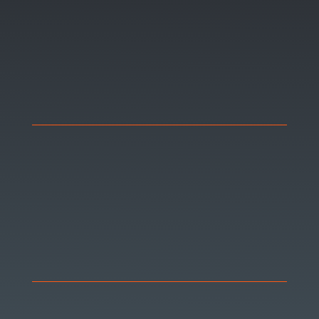
Absolventen auf Augenhöhe
Geschlecht,
Nationalität, Berufsgrad
qualifiziertes Personal
fachlich fortgebildet