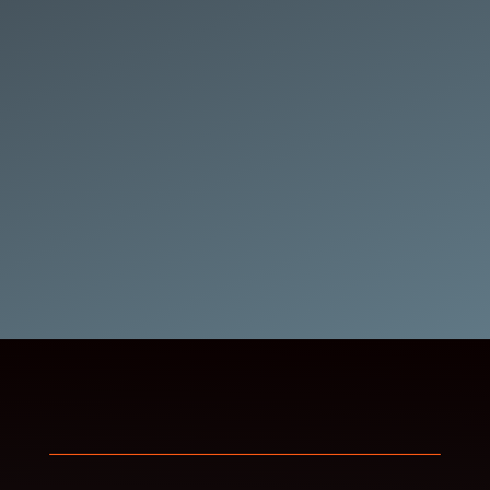
unabhängig
ausführenden
Personen
verpflichten
Einhaltung der
nachfolgenden Grundsätze
interne Kommunikation des Leitbildes
Aushang in der
Bildungseinrichtung
eigene Webseite