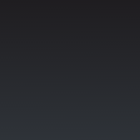
Vorgehensweisen und Prozesse
Forderungen und Erwartungen
Kunde
orhandenen
Ressourcen (Equipment, Medien, Dozenten)
stete Beobachtung der Prozesse
internen Audits
Überwachung der täglichen Erledigung
Aufgaben
kontinuierlicher
Verbesserungsprozess
Zielsetzung
nachhaltige
Erhöhung der Kundenzufriedenheit
respektvoller und wertschätzender Umgang
Teilnehmern, Dozenten,
Verwaltung und der Geschäftsführung