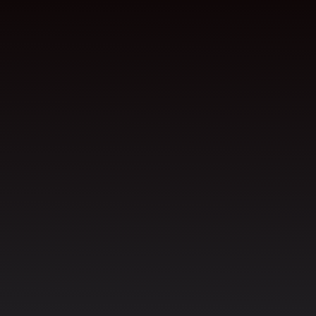
alle interessierten Parteien
Teilnehmer, der
Bildungsträger, die Kostenträger
Auftrag gebenden Unternehmen
Gesellschaft
Einhaltung der Gesetze
Schutz der
Umwelt
Schonung von Ressourcen
Wirtschaft
marktgerechten
Qualifikationsanforderungen, die
Bundesagentur für Arbeit
Eingliederung von Absolventen
Mitarbeiter und Lieferanten
interessierte Parteien
Kunden