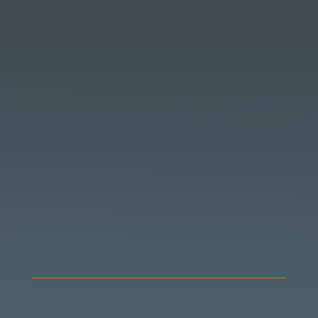
eindeutige Aussagen
Informationen
elevanten
persönlich gecoacht
beraten,
teilnehmerorientierte und
sachgerechte Entwicklung
Zusammenarbeit innerhalb der
Maßnahme
individuell
Teilnehmer
Methodenvielfalt
Qualifizierte und individuelle Maßnahmen
Unterrichtserfolg.